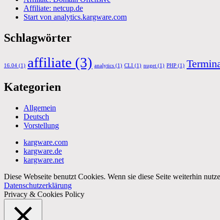
Affiliate: netcup.de
Start von analytics.kargware.com
Schlagwörter
affiliate
(3)
Termin
16.04
(1)
analytics
(1)
CLI
(1)
nuget
(1)
PHP
(1)
Kategorien
Allgemein
Deutsch
Vorstellung
kargware.com
kargware.de
kargware.net
Diese Webseite benutzt Cookies. Wenn sie diese Seite weiterhin nutze
Datenschutzerklärung
Privacy & Cookies Policy