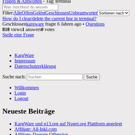
Fragen & Antworten
›
Tag: terminal
Filter:
Alle
Offen
Gelöst
Geschlossen
Unbeantwortet
How do I clear/delete the current line in terminal?
Geschlossen
kargware
fragte 6 Jahren ago
•
Questions
818
views
1
answers
0
votes
Stelle eine Frage
KargWare
Impressum
Datenschutzerklärung
Suche nach:
Willkommen
Login
Logout
Neueste Beiträge
KargWare und n13.org auf Nuget.org Plattform angelegt
Affiliate: All-Inkl.com
Affiliate: Domain Offensive