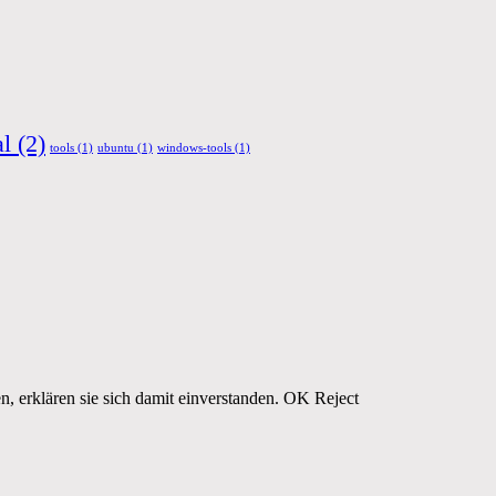
al
(2)
tools
(1)
ubuntu
(1)
windows-tools
(1)
n, erklären sie sich damit einverstanden.
OK
Reject